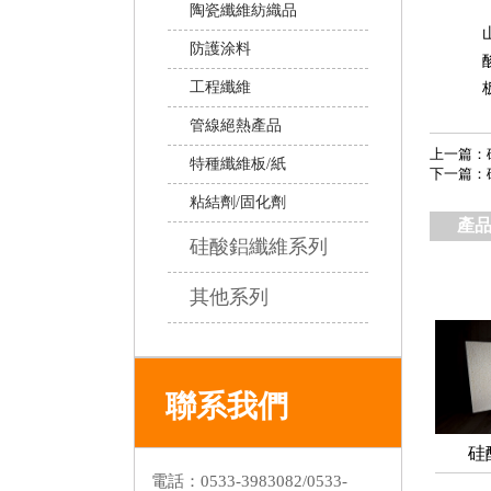
陶瓷纖維紡織品
防護涂料
工程纖維
管線絕熱產品
上一篇：
特種纖維板/紙
下一篇：
粘結劑/固化劑
產
硅酸鋁纖維系列
硅酸鋁纖維毯
其他系列
硅酸鋁纖維板
高溫復合模塊
硅酸鋁纖維棉
高溫粘結劑
聯系我們
硅酸鋁纖維紙
澆注料
硅酸鋁纖維繩
硅
可溶性纖維
電話：0533-3983082/0533-
硅酸鋁纖維模塊