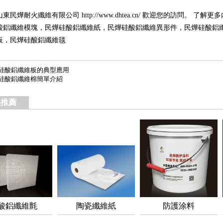
山東民燁耐火纖維有限公司
http://www.dhtea.cn/
歡迎您的訪問。 了解更多
酸鋁纖維模塊
，民燁
硅酸鋁纖維紙
，民燁
硅酸鋁纖維異形件
，民燁
硅酸鋁
板
，民燁
硅酸鋁纖維毯
硅酸鋁纖維板的典型應用
硅酸鋁纖維棉簡單介紹
品推薦
酸鋁纖維氈
陶瓷纖維紙
防護涂料