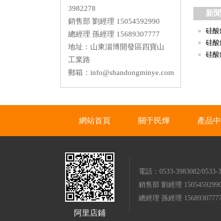
納米板
3982278
新
硅酸鋁纖維異形件
輕質莫來石磚
銷售部 劉經理 15054592990
硅酸鋁纖維氈
硅酸
總經理 孫經理 15689307777
柔性防火包覆毯
硅酸
地址：山東淄博開發區四寶山
氧化鋁纖維
硅酸
工業路
整體纖維模塊
郵箱：info@shandongminye.com
網站首頁
關于民燁
產品中
電話：0533-3983082/0533-3
銷售部 劉經理 1505459299
總經理 孫經理 1568930777
阿里店鋪