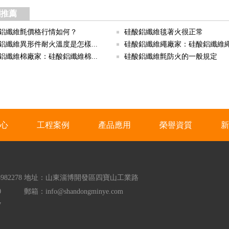
聞推薦
鋁纖維氈價格行情如何？
硅酸鋁纖維毯著火很正常
鋁纖維異形件耐火溫度是怎樣...
硅酸鋁纖維繩廠家：硅酸鋁纖維繩.
鋁纖維棉廠家：硅酸鋁纖維棉...
硅酸鋁纖維氈防火的一般規定
心
工程案例
產品應用
榮譽資質
新
982278
地址：山東淄博開發區四寶山工業路
0
郵箱：info@shandongminye.com
7