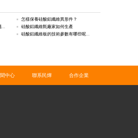
怎樣保養硅酸鋁纖維異形件？
..
硅酸鋁纖維氈廠家如何生產
硅酸鋁纖維板的技術參數有哪些呢...
聞中心
聯系民燁
合作企業