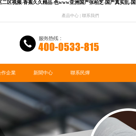
一区二区视频-香蕉久久精品-色www亚洲国产张柏芝-国产真实乱-国
產品中心
|
聯系我們
合作企業
新聞中心
聯系民燁