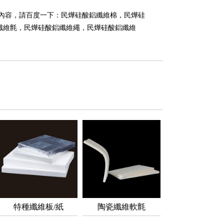
內容，請百度一下：民燁
硅酸鋁纖維棉
，民燁
硅
纖維氈
，民燁
硅酸鋁纖維繩
，民燁
硅酸鋁纖維
特種纖維板/紙
陶瓷纖維軟氈